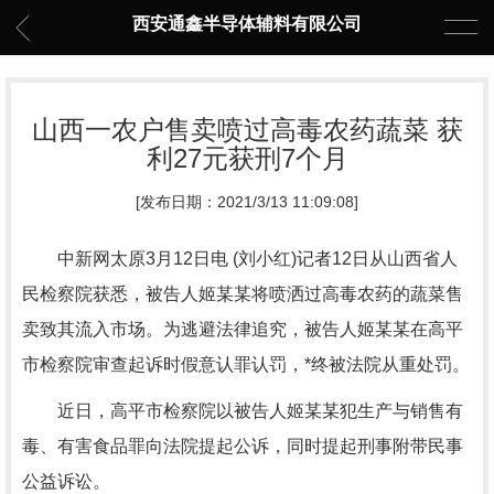
西安通鑫半导体辅料有限公司
山西一农户售卖喷过高毒农药蔬菜 获
利27元获刑7个月
[发布日期：2021/3/13 11:09:08]
中新网太原3月12日电 (刘小红)记者12日从山西省人
民检察院获悉，被告人姬某某将喷洒过高毒农药的蔬菜售
卖致其流入市场。为逃避法律追究，被告人姬某某在高平
市检察院审查起诉时假意认罪认罚，*终被法院从重处罚。
近日，高平市检察院以被告人姬某某犯生产与销售有
毒、有害食品罪向法院提起公诉，同时提起刑事附带民事
公益诉讼。